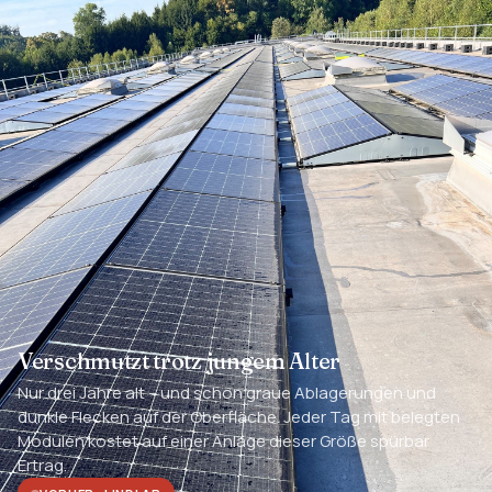
Verschmutzt trotz jungem Alter
Nur drei Jahre alt – und schon graue Ablagerungen und
dunkle Flecken auf der Oberfläche. Jeder Tag mit belegten
Modulen kostet auf einer Anlage dieser Größe spürbar
Ertrag.