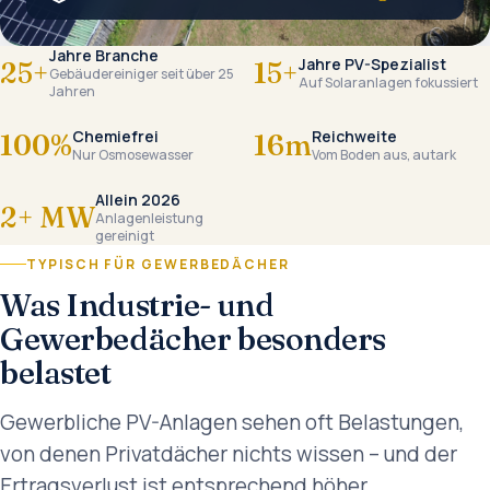
Jahre Branche
Jahre PV-Spezialist
25+
15+
Gebäudereiniger seit über 25
Auf Solaranlagen fokussiert
Jahren
Chemiefrei
Reichweite
100%
16m
Nur Osmosewasser
Vom Boden aus, autark
Allein 2026
2+ MW
Anlagenleistung
gereinigt
TYPISCH FÜR GEWERBEDÄCHER
Was Industrie- und
Gewerbedächer besonders
belastet
Gewerbliche PV-Anlagen sehen oft Belastungen,
von denen Privatdächer nichts wissen – und der
Ertragsverlust ist entsprechend höher.