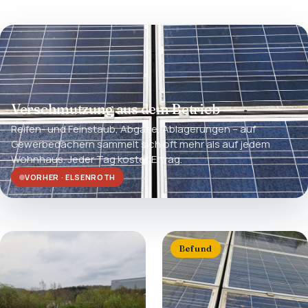
Verschmutzung aus dem Betrieb
Reifen- und Feinstaub, Abgase, Ablagerungen – auf
Gewerbedächern sammelt sich oft mehr als auf jedem
Wohnhaus. Jeder Tag kostet Ertrag.
VORHER · ELSENROTH
Befund