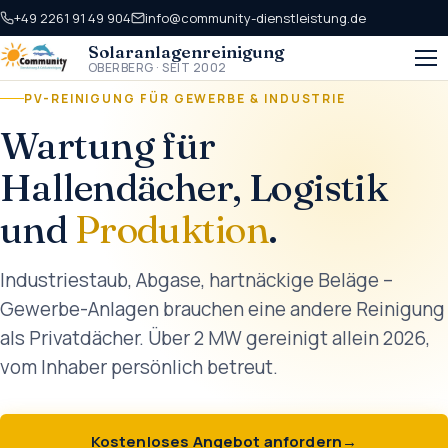
+49 2261 91 49 904
info@community-dienstleistung.de
Solaranlagen­reinigung
OBERBERG · SEIT 2002
PV-REINIGUNG FÜR GEWERBE & INDUSTRIE
Wartung für
Hallendächer, Logistik
und
Produktion
.
Industriestaub, Abgase, hartnäckige Beläge –
Gewerbe-Anlagen brauchen eine andere Reinigung
als Privatdächer. Über 2 MW gereinigt allein 2026,
vom Inhaber persönlich betreut.
Kostenloses Angebot anfordern