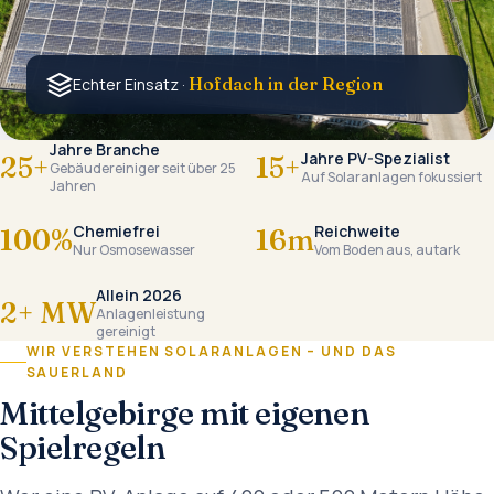
Hofdach in der Region
Echter Einsatz ·
Jahre Branche
Jahre PV-Spezialist
25+
15+
Gebäudereiniger seit über 25
Auf Solaranlagen fokussiert
Jahren
Chemiefrei
Reichweite
100%
16m
Nur Osmosewasser
Vom Boden aus, autark
Allein 2026
2+ MW
Anlagenleistung
gereinigt
WIR VERSTEHEN SOLARANLAGEN – UND DAS
SAUERLAND
Mittelgebirge mit eigenen
Spielregeln