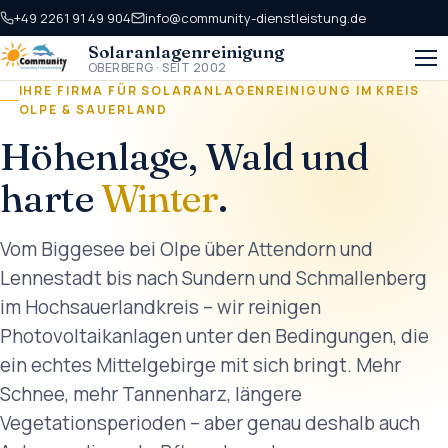
+49 2261 91 49 904
info@community-dienstleistung.de
Solaranlagen­reinigung
OBERBERG · SEIT 2002
IHRE FIRMA FÜR SOLARANLAGENREINIGUNG IM KREIS
OLPE & SAUERLAND
Höhenlage, Wald und
harte
Winter
.
Vom Biggesee bei Olpe über Attendorn und
Lennestadt bis nach Sundern und Schmallenberg
im Hochsauerlandkreis – wir reinigen
Photovoltaikanlagen unter den Bedingungen, die
ein echtes Mittelgebirge mit sich bringt. Mehr
Schnee, mehr Tannenharz, längere
Vegetationsperioden – aber genau deshalb auch