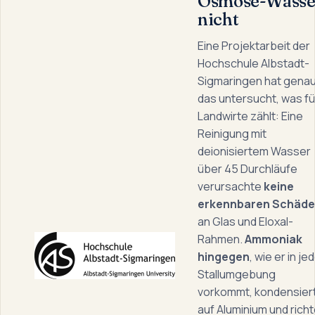
Osmose-Wasse
nicht
Eine Projektarbeit der
Hochschule Albstadt-
Sigmaringen hat gena
das untersucht, was fü
Landwirte zählt: Eine
Reinigung mit
deionisiertem Wasser
über 45 Durchläufe
verursachte
keine
erkennbaren Schäd
an Glas und Eloxal-
Rahmen.
Ammoniak
hingegen
, wie er in je
Stallumgebung
vorkommt, kondensier
auf Aluminium und richt