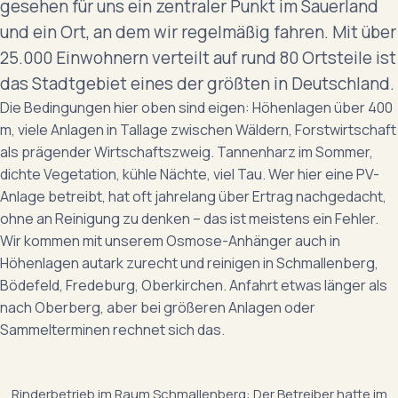
gesehen für uns ein zentraler Punkt im Sauerland
und ein Ort, an dem wir regelmäßig fahren. Mit über
25.000 Einwohnern verteilt auf rund 80 Ortsteile ist
das Stadtgebiet eines der größten in Deutschland.
Die Bedingungen hier oben sind eigen: Höhenlagen über 400
m, viele Anlagen in Tallage zwischen Wäldern, Forstwirtschaft
als prägender Wirtschaftszweig. Tannenharz im Sommer,
dichte Vegetation, kühle Nächte, viel Tau. Wer hier eine PV-
Anlage betreibt, hat oft jahrelang über Ertrag nachgedacht,
ohne an Reinigung zu denken – das ist meistens ein Fehler.
Wir kommen mit unserem Osmose-Anhänger auch in
Höhenlagen autark zurecht und reinigen in Schmallenberg,
Bödefeld, Fredeburg, Oberkirchen. Anfahrt etwas länger als
nach Oberberg, aber bei größeren Anlagen oder
Sammelterminen rechnet sich das.
‹ ›
Rinderbetrieb im Raum Schmallenberg: Der Betreiber hatte im
VORHER
NACHHER