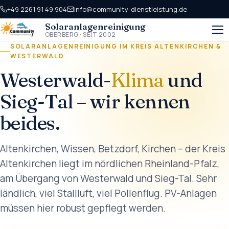
+49 2261 91 49 904
info@community-dienstleistung.de
Solaranlagen­reinigung
OBERBERG · SEIT 2002
SOLARANLAGENREINIGUNG IM KREIS ALTENKIRCHEN &
WESTERWALD
Westerwald-
Klima
und
Sieg-Tal – wir kennen
beides.
Altenkirchen, Wissen, Betzdorf, Kirchen – der Kreis
Altenkirchen liegt im nördlichen Rheinland-Pfalz,
am Übergang von Westerwald und Sieg-Tal. Sehr
ländlich, viel Stallluft, viel Pollenflug. PV-Anlagen
müssen hier robust gepflegt werden.