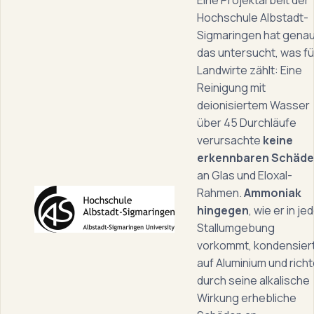
Eine Projektarbeit der
Hochschule Albstadt-
Sigmaringen hat gena
das untersucht, was fü
Landwirte zählt: Eine
Reinigung mit
deionisiertem Wasser
über 45 Durchläufe
verursachte
keine
erkennbaren Schäd
an Glas und Eloxal-
Rahmen.
Ammoniak
hingegen
, wie er in je
Stallumgebung
vorkommt, kondensier
auf Aluminium und richt
durch seine alkalische
Wirkung erhebliche