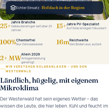
Hofdach in der Region
Echter Einsatz ·
Jahre Branche
Jahre PV-Spezialist
25+
15+
Gebäudereiniger seit über 25
Auf Solaranlagen fokussiert
Jahren
Chemiefrei
Reichweite
100%
16m
Nur Osmosewasser
Vom Boden aus, autark
Allein 2026
2+ MW
Anlagenleistung
gereinigt
WIR VERSTEHEN SOLARANLAGEN – UND DEN
WESTERWALD
Ländlich, hügelig, mit eigenem
Mikroklima
Der Westerwald hat sein eigenes Wetter – das
wissen die Leute, die hier leben. Kühl und feucht im